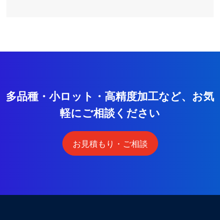
多
品
種
・
小
ロ
ッ
ト
・
高
精
度
加
工
な
ど
、
お
気
軽
に
ご
相
談
く
だ
さ
い
お見積もり・ご相談