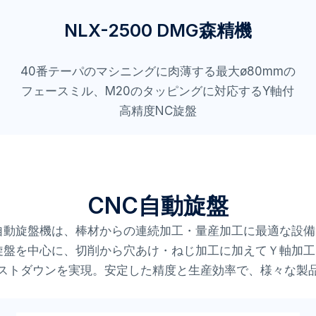
NLX-2500 DMG森精機
40番テーパのマシニングに肉薄する最大ø80mmの
フェースミル、M20のタッピングに対応するY軸付
高精度NC旋盤
CNC自動旋盤
C自動旋盤機は、棒材からの連続加工・量産加工に最適な設備
旋盤を中心に、切削から穴あけ・ねじ加工に加えてＹ軸加
ストダウンを実現。安定した精度と生産効率で、様々な製