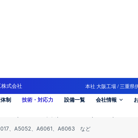
、SUS304、SUS304L、SUS316、SUS316L、SUS329J4
ど
、C3604、C3604Cdレス、C3604Rohs、C3771、C37
2017、A5052、A6061、A6063 など