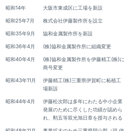
昭和14年
大阪市東成区に工場を新設
昭和25年7月
株式会社伊藤製作所を設立
昭和35年9月
協和金属製作所を新設
昭和36年4月
(株)協和金属製作所に組織変更
昭和40年4月
(株)協和金属製作所を伊藤精工(株)に
商号変更
昭和43年11月
伊藤精工(株)三重県伊賀町に柘植工
場新設
昭和44年4月
伊藤松次郎は多年にわたる中小企業
発展のために尽くした功績が認めら
れ、勲五等双光旭日章を授与される
昭和48年11月
事業拡大のため三重県阿山郡（現 伊