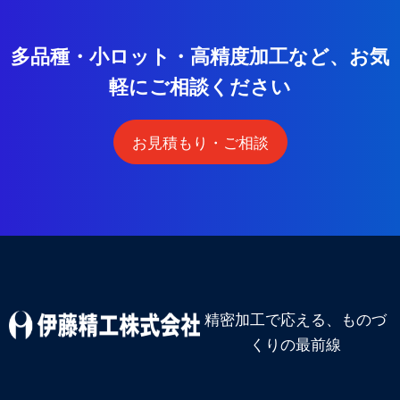
多
品
種
・
小
ロ
ッ
ト
・
高
精
度
加
工
な
ど
、
お
気
軽
に
ご
相
談
く
だ
さ
い
お見積もり・ご相談
精密加工で応える、ものづ
くりの最前線