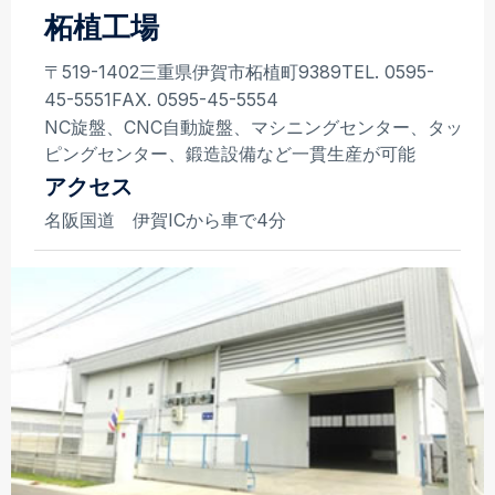
柘植工場
〒519-1402
三重県伊賀市柘植町9389
TEL. 0595-
45-5551
FAX. 0595-45-5554
NC旋盤、CNC自動旋盤、マシニングセンター、タッ
ピングセンター、鍛造設備など一貫生産が可能
アクセス
名阪国道 伊賀ICから車で4分