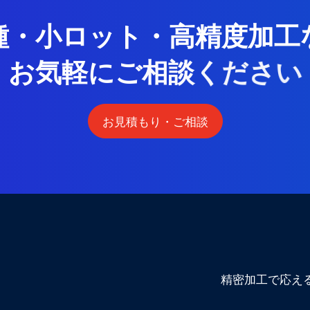
種
・
小
ロ
ッ
ト
・
高
精
度
加
工
お
気
軽
に
ご
相
談
く
だ
さ
い
お見積もり・ご相談
精密加工で応え