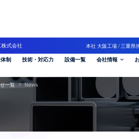
本社 大阪工場 / 三重
工株式会社
産体制
技術・対応力
設備一覧
会社情報
せ一覧
News