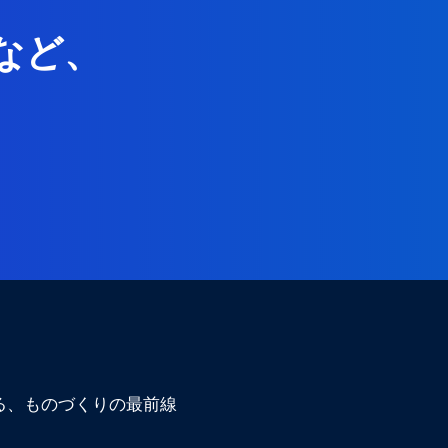
な
ど
、
る、ものづくりの最前線